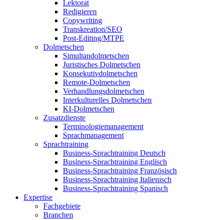
Lektorat
Redigieren
Copywriting
Transkreation/SEO
Post-Editing/MTPE
Dolmetschen
Simultandolmetschen
Juristisches Dolmetschen
Konsekutivdolmetschen
Remote-Dolmetschen
Verhandlungsdolmetschen
Interkulturelles Dolmetschen
KI-Dolmetschen
Zusatzdienste
Terminologiemanagement
Sprachmanagement
Sprachtraining
Business-Sprachtraining Deutsch
Business-Sprachtraining Englisch
Business-Sprachtraining Französisch
Business-Sprachtraining Italienisch
Business-Sprachtraining Spanisch
Expertise
Fachgebiete
Branchen