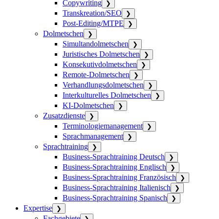
Copywriting
❯
Transkreation/SEO
❯
Post-Editing/MTPE
❯
Dolmetschen
❯
Simultandolmetschen
❯
Juristisches Dolmetschen
❯
Konsekutivdolmetschen
❯
Remote-Dolmetschen
❯
Verhandlungsdolmetschen
❯
Interkulturelles Dolmetschen
❯
KI-Dolmetschen
❯
Zusatzdienste
❯
Terminologiemanagement
❯
Sprachmanagement
❯
Sprachtraining
❯
Business-Sprachtraining Deutsch
❯
Business-Sprachtraining Englisch
❯
Business-Sprachtraining Französisch
❯
Business-Sprachtraining Italienisch
❯
Business-Sprachtraining Spanisch
❯
Expertise
❯
Fachgebiete
❯