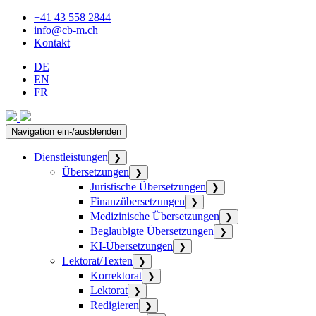
+41 43 558 2844
info@cb-m.ch
Kontakt
DE
EN
FR
Navigation ein-/ausblenden
Dienstleistungen
❯
Übersetzungen
❯
Juristische Übersetzungen
❯
Finanzübersetzungen
❯
Medizinische Übersetzungen
❯
Beglaubigte Übersetzungen
❯
KI-Übersetzungen
❯
Lektorat/Texten
❯
Korrektorat
❯
Lektorat
❯
Redigieren
❯