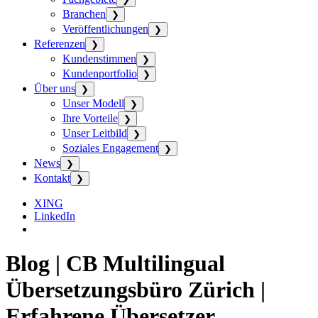
Branchen
❯
Veröffentlichungen
❯
Referenzen
❯
Kundenstimmen
❯
Kundenportfolio
❯
Über uns
❯
Unser Modell
❯
Ihre Vorteile
❯
Unser Leitbild
❯
Soziales Engagement
❯
News
❯
Kontakt
❯
XING
LinkedIn
Blog | CB Multilingual
Übersetzungsbüro Zürich |
Erfahrene Übersetzer