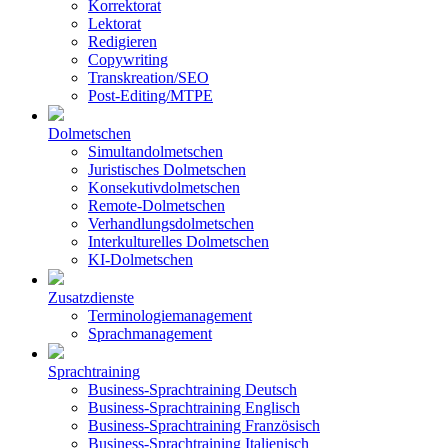
Korrektorat
Lektorat
Redigieren
Copywriting
Transkreation/SEO
Post-Editing/MTPE
Dolmetschen
Simultandolmetschen
Juristisches Dolmetschen
Konsekutivdolmetschen
Remote-Dolmetschen
Verhandlungsdolmetschen
Interkulturelles Dolmetschen
KI-Dolmetschen
Zusatzdienste
Terminologiemanagement
Sprachmanagement
Sprachtraining
Business-Sprachtraining Deutsch
Business-Sprachtraining Englisch
Business-Sprachtraining Französisch
Business-Sprachtraining Italienisch