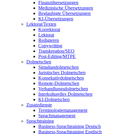
Finanzübersetzungen
Medizinische Übersetzungen
Beglaubigte Übersetzungen
KI-Übersetzungen
Lektorat/Texten
Korrektorat
Lektorat
Redigieren
Copywriting
Transkreation/SEO
Post-Editing/MTPE
Dolmetschen
Simultandolmetschen
Juristisches Dolmetschen
Konsekutivdolmetschen
Remote-Dolmetschen
Verhandlungsdolmetschen
Interkulturelles Dolmetschen
KI-Dolmetschen
Zusatzdienste
Terminologiemanagement
Sprachmanagement
Sprachtraining
Business-Sprachtraining Deutsch
Business-Sprachtraining Englisch