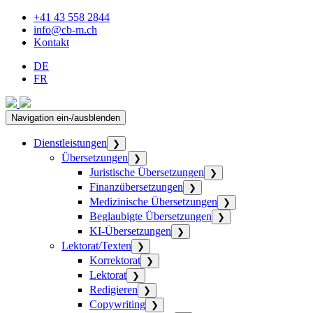
+41 43 558 2844
info@cb-m.ch
Kontakt
DE
FR
Navigation ein-/ausblenden
Dienstleistungen
❯
Übersetzungen
❯
Juristische Übersetzungen
❯
Finanzübersetzungen
❯
Medizinische Übersetzungen
❯
Beglaubigte Übersetzungen
❯
KI-Übersetzungen
❯
Lektorat/Texten
❯
Korrektorat
❯
Lektorat
❯
Redigieren
❯
Copywriting
❯