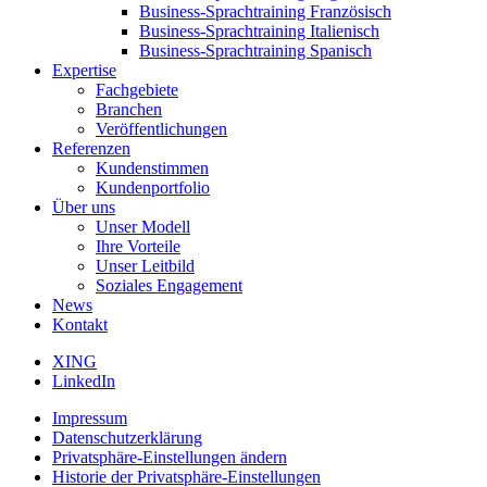
Business-Sprachtraining Französisch
Business-Sprachtraining Italienisch
Business-Sprachtraining Spanisch
Expertise
Fachgebiete
Branchen
Veröffentlichungen
Referenzen
Kundenstimmen
Kundenportfolio
Über uns
Unser Modell
Ihre Vorteile
Unser Leitbild
Soziales Engagement
News
Kontakt
XING
LinkedIn
Impressum
Datenschutzerklärung
Privatsphäre-Einstellungen ändern
Historie der Privatsphäre-Einstellungen