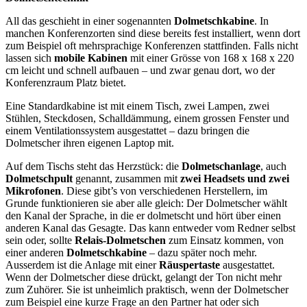
All das geschieht in einer sogenannten
Dolmetschkabine
. In
manchen Konferenzorten sind diese bereits fest installiert, wenn dort
zum Beispiel oft mehrsprachige Konferenzen stattfinden. Falls nicht
lassen sich
mobile Kabinen
mit einer Grösse von 168 x 168 x 220
cm leicht und schnell aufbauen – und zwar genau dort, wo der
Konferenzraum Platz bietet.
Eine Standardkabine ist mit einem Tisch, zwei Lampen, zwei
Stühlen, Steckdosen, Schalldämmung, einem grossen Fenster und
einem Ventilationssystem ausgestattet – dazu bringen die
Dolmetscher ihren eigenen Laptop mit.
Auf dem Tischs steht das Herzstück: die
Dolmetschanlage
, auch
Dolmetschpult
genannt, zusammen mit
zwei Headsets und zwei
Mikrofonen
. Diese gibt’s von verschiedenen Herstellern, im
Grunde funktionieren sie aber alle gleich: Der Dolmetscher wählt
den Kanal der Sprache, in die er dolmetscht und hört über einen
anderen Kanal das Gesagte. Das kann entweder vom Redner selbst
sein oder, sollte
Relais-Dolmetschen
zum Einsatz kommen, von
einer anderen
Dolmetschkabine
– dazu später noch mehr.
Ausserdem ist die Anlage mit einer
Räuspertaste
ausgestattet.
Wenn der Dolmetscher diese drückt, gelangt der Ton nicht mehr
zum Zuhörer. Sie ist unheimlich praktisch, wenn der Dolmetscher
zum Beispiel eine kurze Frage an den Partner hat oder sich