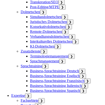
Transkreation/SEO
❯
Post-Editing/MTPE
❯
Dolmetschen
❯
Simultandolmetschen
❯
Juristisches Dolmetschen
❯
Konsekutivdolmetschen
❯
Remote-Dolmetschen
❯
Verhandlungsdolmetschen
❯
Interkulturelles Dolmetschen
❯
KI-Dolmetschen
❯
Zusatzdienste
❯
Terminologiemanagement
❯
Sprachmanagement
❯
Sprachtraining
❯
Business-Sprachtraining Deutsch
❯
Business-Sprachtraining Englisch
❯
Business-Sprachtraining Französisch
❯
Business-Sprachtraining Italienisch
❯
Business-Sprachtraining Spanisch
❯
Expertise
❯
Fachgebiete
❯