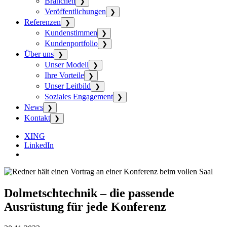
Branchen
❯
Veröffentlichungen
❯
Referenzen
❯
Kundenstimmen
❯
Kundenportfolio
❯
Über uns
❯
Unser Modell
❯
Ihre Vorteile
❯
Unser Leitbild
❯
Soziales Engagement
❯
News
❯
Kontakt
❯
XING
LinkedIn
Dolmetschtechnik – die passende
Ausrüstung für jede Konferenz