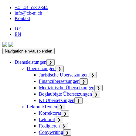
+41 43 558 2844
info@cb-m.ch
Kontakt
DE
EN
Navigation ein-/ausblenden
Dienstleistungen
❯
Übersetzungen
❯
Juristische Übersetzungen
❯
Finanzübersetzungen
❯
Medizinische Übersetzungen
❯
Beglaubigte Übersetzungen
❯
KI-Übersetzungen
❯
Lektorat/Texten
❯
Korrektorat
❯
Lektorat
❯
Redigieren
❯
Copywriting
❯