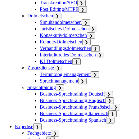
Transkreation/SEO
❯
Post-Editing/MTPE
❯
Dolmetschen
❯
Simultandolmetschen
❯
Juristisches Dolmetschen
❯
Konsekutivdolmetschen
❯
Remote-Dolmetschen
❯
Verhandlungsdolmetschen
❯
Interkulturelles Dolmetschen
❯
KI-Dolmetschen
❯
Zusatzdienste
❯
Terminologiemanagement
❯
Sprachmanagement
❯
Sprachtraining
❯
Business-Sprachtraining Deutsch
❯
Business-Sprachtraining Englisch
❯
Business-Sprachtraining Französisch
❯
Business-Sprachtraining Italienisch
❯
Business-Sprachtraining Spanisch
❯
Expertise
❯
Fachgebiete
❯