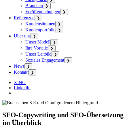
Branchen
❯
Veröffentlichungen
❯
Referenzen
❯
Kundenstimmen
❯
Kundenportfolio
❯
Über uns
❯
Unser Modell
❯
Ihre Vorteile
❯
Unser Leitbild
❯
Soziales Engagement
❯
News
❯
Kontakt
❯
XING
LinkedIn
SEO-Copywriting und SEO-Übersetzung
im Überblick