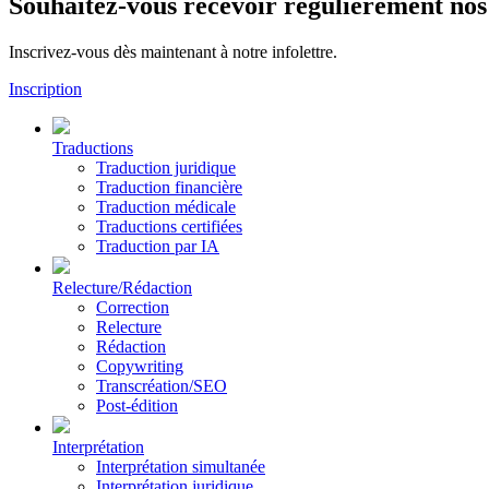
Souhaitez-vous recevoir régulièrement nos 
Inscrivez-vous dès maintenant à notre infolettre.
Inscription
Traductions
Traduction juridique
Traduction financière
Traduction médicale
Traductions certifiées
Traduction par IA
Relecture/Rédaction
Correction
Relecture
Rédaction
Copywriting
Transcréation/SEO
Post-édition
Interprétation
Interprétation simultanée
Interprétation juridique