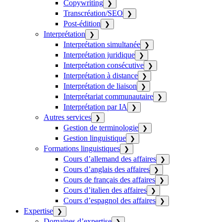
Copywriting
❯
Transcréation/SEO
❯
Post-édition
❯
Interprétation
❯
Interprétation simultanée
❯
Interprétation juridique
❯
Interprétation consécutive
❯
Interprétation à distance
❯
Interprétation de liaison
❯
Interprétariat communautaire
❯
Interprétation par IA
❯
Autres services
❯
Gestion de terminologie
❯
Gestion linguistique
❯
Formations linguistiques
❯
Cours d’allemand des affaires
❯
Cours d’anglais des affaires
❯
Cours de français des affaires
❯
Cours d’italien des affaires
❯
Cours d’espagnol des affaires
❯
Expertise
❯
Domaines d’expertise
❯