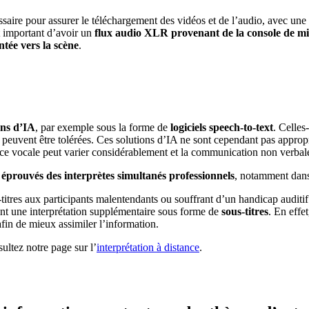
ssaire pour assurer le téléchargement des vidéos et de l’audio, avec un
st important d’avoir un
flux audio XLR provenant de la console de m
tée vers la scène
.
ons d’IA
, par exemple sous la forme de
logiciels speech-to-text
. Celles
ns peuvent être tolérées. Ces solutions d’IA ne sont cependant pas approp
ance vocale peut varier considérablement et la communication non verbale
éprouvés des interprètes simultanés professionnels
, notamment dans 
titres aux participants malentendants ou souffrant d’un handicap auditif
sant une interprétation supplémentaire sous forme de
sous-titres
. En effe
afin de mieux assimiler l’information.
sultez notre page sur l’
interprétation à distance
.