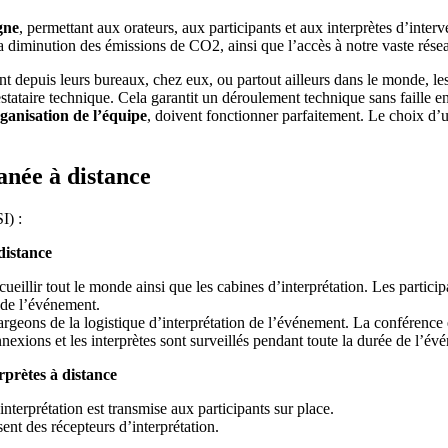
gne
, permettant aux orateurs, aux participants et aux interprètes d’inter
la diminution des émissions de CO2, ainsi que l’accès à notre vaste rése
vent depuis leurs bureaux, chez eux, ou partout ailleurs dans le monde, l
estataire technique. Cela garantit un déroulement technique sans faille e
rganisation de l’équipe
, doivent fonctionner parfaitement. Le choix d’u
anée à distance
I) :
distance
illir tout le monde ainsi que les cabines d’interprétation. Les participa
g de l’événement.
rgeons de la logistique d’interprétation de l’événement. La conférence e
onnexions et les interprètes sont surveillés pendant toute la durée de l’év
rprètes à distance
interprétation est transmise aux participants sur place.
sent des récepteurs d’interprétation.