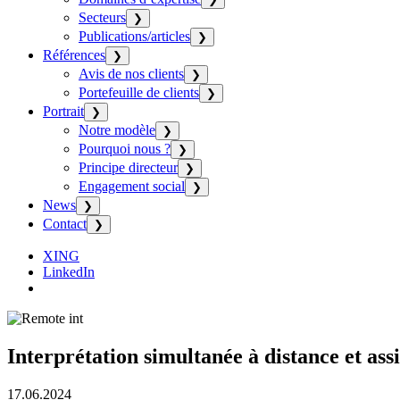
Secteurs
❯
Publications/articles
❯
Références
❯
Avis de nos clients
❯
Portefeuille de clients
❯
Portrait
❯
Notre modèle
❯
Pourquoi nous ?
❯
Principe directeur
❯
Engagement social
❯
News
❯
Contact
❯
XING
LinkedIn
Interprétation simultanée à distance et ass
17.06.2024