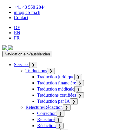
+41 43 558 2844
info@cb-m.ch
Contact
DE
EN
FR
Navigation ein-/ausblenden
Services
❯
Traductions
❯
Traduction juridique
❯
Traduction financière
❯
Traduction médicale
❯
Traductions certifiées
❯
Traduction par IA
❯
Relecture/Rédaction
❯
Correction
❯
Relecture
❯
Rédaction
❯