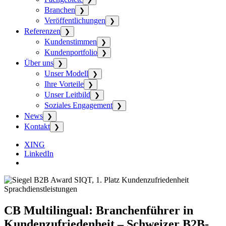
Branchen
❯
Veröffentlichungen
❯
Referenzen
❯
Kundenstimmen
❯
Kundenportfolio
❯
Über uns
❯
Unser Modell
❯
Ihre Vorteile
❯
Unser Leitbild
❯
Soziales Engagement
❯
News
❯
Kontakt
❯
XING
LinkedIn
CB Multilingual: Branchenführer in
Kundenzufriedenheit – Schweizer B2B-