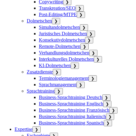
Copywriting
❯
Transkreation/SEO
❯
Post-Editing/MTPE
❯
Dolmetschen
❯
Simultandolmetschen
❯
Juristisches Dolmetschen
❯
Konsekutivdolmetschen
❯
Remote-Dolmetschen
❯
Verhandlungsdolmetschen
❯
Interkulturelles Dolmetschen
❯
KI-Dolmetschen
❯
Zusatzdienste
❯
Terminologiemanagement
❯
Sprachmanagement
❯
Sprachtraining
❯
Business-Sprachtraining Deutsch
❯
Business-Sprachtraining Englisch
❯
Business-Sprachtraining Französisch
❯
Business-Sprachtraining Italienisch
❯
Business-Sprachtraining Spanisch
❯
Expertise
❯
Fachgebiete
❯