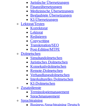
Juristische Übersetzungen
Finanzübersetzungen
Medizinische Übersetzungen
Beglaubigte Übersetzungen
KI-Übersetzungen
Lektorat/Texten
Korrektorat
Lektorat
Redigieren
Copywriting
Transkreation/SEO
Post-Editing/MTPE
Dolmetschen
Simultandolmetschen
Juristisches Dolmetschen
Konsekutivdolmetschen
Remote-Dolmetschen
Verhandlungsdolmetschen
Interkulturelles Dolmetschen
KI-Dolmetschen
Zusatzdienste
Terminologiemanagement
Sprachmanagement
Sprachtraining
Business-Sprachtraining Deutsch