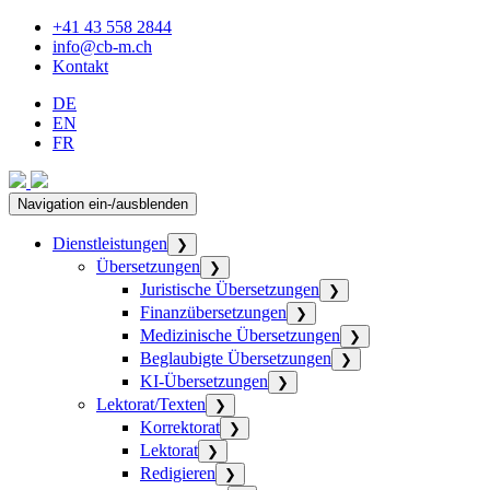
+41 43 558 2844
info@cb-m.ch
Kontakt
DE
EN
FR
Navigation ein-/ausblenden
Dienstleistungen
❯
Übersetzungen
❯
Juristische Übersetzungen
❯
Finanzübersetzungen
❯
Medizinische Übersetzungen
❯
Beglaubigte Übersetzungen
❯
KI-Übersetzungen
❯
Lektorat/Texten
❯
Korrektorat
❯
Lektorat
❯
Redigieren
❯