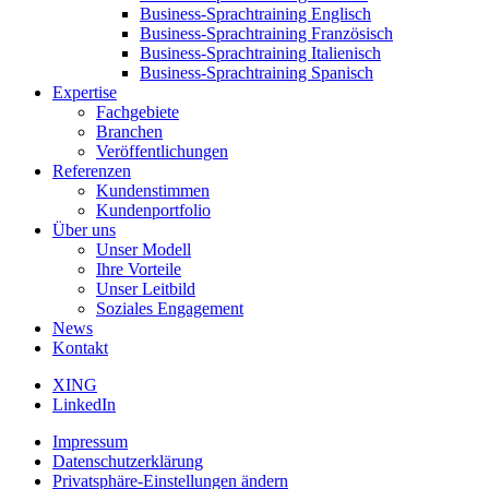
Business-Sprachtraining Englisch
Business-Sprachtraining Französisch
Business-Sprachtraining Italienisch
Business-Sprachtraining Spanisch
Expertise
Fachgebiete
Branchen
Veröffentlichungen
Referenzen
Kundenstimmen
Kundenportfolio
Über uns
Unser Modell
Ihre Vorteile
Unser Leitbild
Soziales Engagement
News
Kontakt
XING
LinkedIn
Impressum
Datenschutzerklärung
Privatsphäre-Einstellungen ändern