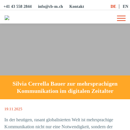
+41 43 558 2844
info@cb-m.ch
Kontakt
DE
EN
Naviga
Silvia Cerrella Bauer zur mehrsprachigen
Kommunikation im digitalen Zeitalter
19.11.2025
In der heutigen, rasant globalisierten Welt ist mehrsprachige
Kommunikation nicht nur eine Notwendigkeit, sondern der