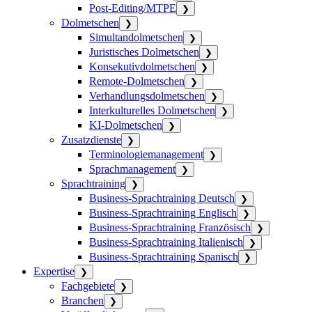
Post-Editing/MTPE
❯
Dolmetschen
❯
Simultandolmetschen
❯
Juristisches Dolmetschen
❯
Konsekutivdolmetschen
❯
Remote-Dolmetschen
❯
Verhandlungsdolmetschen
❯
Interkulturelles Dolmetschen
❯
KI-Dolmetschen
❯
Zusatzdienste
❯
Terminologiemanagement
❯
Sprachmanagement
❯
Sprachtraining
❯
Business-Sprachtraining Deutsch
❯
Business-Sprachtraining Englisch
❯
Business-Sprachtraining Französisch
❯
Business-Sprachtraining Italienisch
❯
Business-Sprachtraining Spanisch
❯
Expertise
❯
Fachgebiete
❯
Branchen
❯