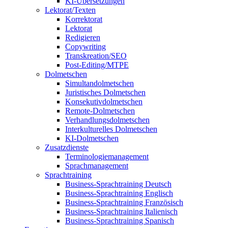
KI-Übersetzungen
Lektorat/Texten
Korrektorat
Lektorat
Redigieren
Copywriting
Transkreation/SEO
Post-Editing/MTPE
Dolmetschen
Simultandolmetschen
Juristisches Dolmetschen
Konsekutivdolmetschen
Remote-Dolmetschen
Verhandlungsdolmetschen
Interkulturelles Dolmetschen
KI-Dolmetschen
Zusatzdienste
Terminologiemanagement
Sprachmanagement
Sprachtraining
Business-Sprachtraining Deutsch
Business-Sprachtraining Englisch
Business-Sprachtraining Französisch
Business-Sprachtraining Italienisch
Business-Sprachtraining Spanisch