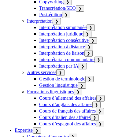
Copywriting
❯
Transcréation/SEO
❯
Post-édition
❯
Interprétation
❯
Interprétation simultanée
❯
Interprétation juridique
❯
Interprétation consécutive
❯
Interprétation à distance
❯
Interprétation de liaison
❯
Interprétariat communautaire
❯
Interprétation par IA
❯
Autres services
❯
Gestion de terminologie
❯
Gestion linguistique
❯
Formations linguistiques
❯
Cours d’allemand des affaires
❯
Cours d’anglais des affaires
❯
Cours de français des affaires
❯
Cours d’italien des affaires
❯
Cours d’espagnol des affaires
❯
Expertise
❯
Domaines d’expertise
❯