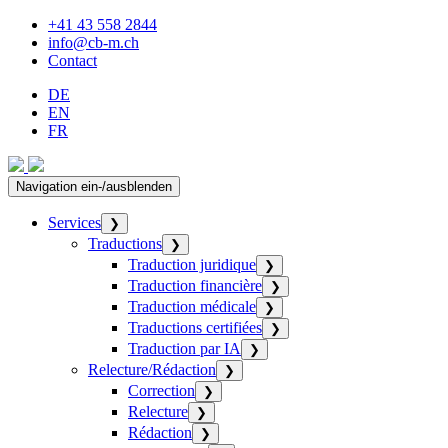
+41 43 558 2844
info@cb-m.ch
Contact
DE
EN
FR
Navigation ein-/ausblenden
Services
❯
Traductions
❯
Traduction juridique
❯
Traduction financière
❯
Traduction médicale
❯
Traductions certifiées
❯
Traduction par IA
❯
Relecture/Rédaction
❯
Correction
❯
Relecture
❯
Rédaction
❯